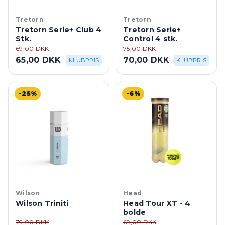
Tretorn
Tretorn
Tretorn Serie+ Club 4
Tretorn Serie+
Stk.
Control 4 stk.
69,00 DKK
75,00 DKK
65,00 DKK
70,00 DKK
KLUBPRIS
KLUBPRIS
-25%
-6%
Wilson
Head
Wilson Triniti
Head Tour XT - 4
bolde
79,00 DKK
69,00 DKK