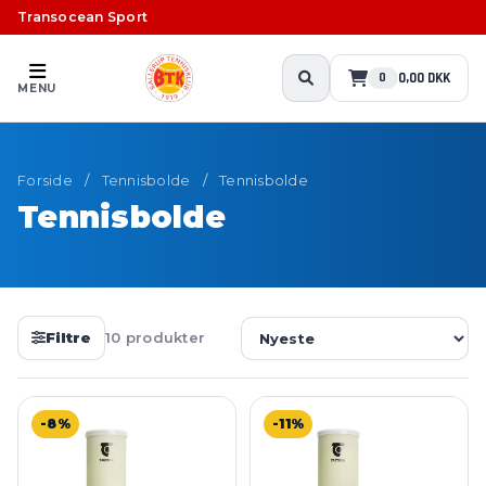
Transocean Sport
0,00 DKK
0
MENU
Forside
/
Tennisbolde
/
Tennisbolde
Tennisbolde
Filtre
10 produkter
-8%
-11%