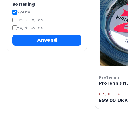
Sortering
Nyeste
Lav → Høj pris
Høj → Lav pris
Anvend
ProTennis
ProTennis N
699,00 DKK
599,00 DK