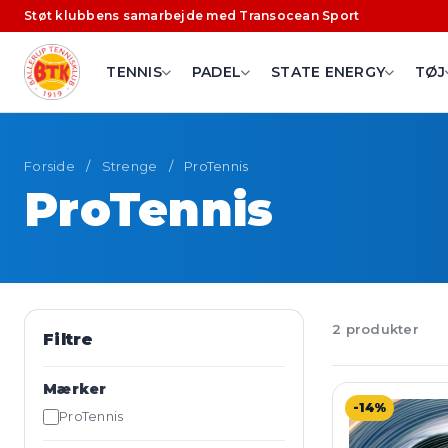
Støt klubbens samarbejde med Transocean Sport
TENNIS
PADEL
STATE ENERGY
TØJ
Forside
/
Strenge
/
ProTennis
ProTennis
2 produkter
Filtre
Mærker
-14%
ProTennis