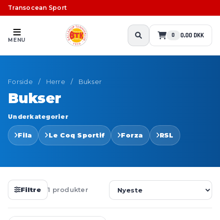
Transocean Sport
0,00 DKK
0
MENU
Forside
/
Herre
/
Bukser
Bukser
Underkategorier
Fila
Le Coq Sportif
Forza
RSL
Filtre
1 produkter