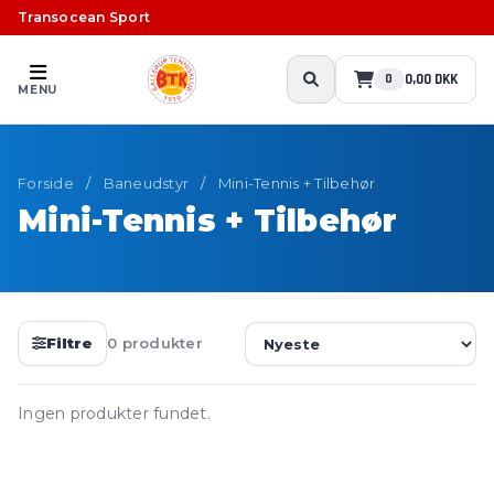
Transocean Sport
0,00 DKK
0
MENU
Forside
/
Baneudstyr
/
Mini-Tennis + Tilbehør
Mini-Tennis + Tilbehør
Filtre
0 produkter
Ingen produkter fundet.