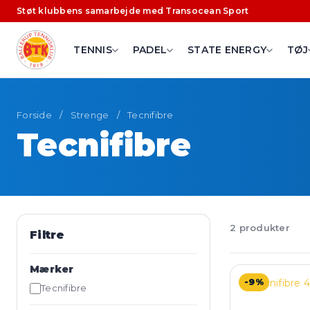
Støt klubbens samarbejde med Transocean Sport
TENNIS
PADEL
STATE ENERGY
TØJ
Forside
/
Strenge
/
Tecnifibre
Tecnifibre
2 produkter
Filtre
Mærker
-9%
Tecnifibre