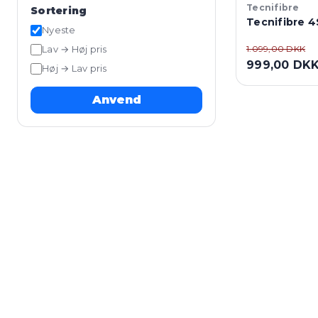
Tecnifibre
Sortering
Tecnifibre 
Nyeste
Lav → Høj pris
1.099,00 DKK
999,00 DK
Høj → Lav pris
Anvend