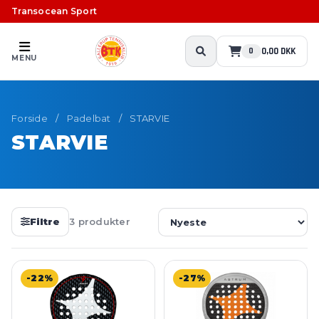
Transocean Sport
0,00 DKK
0
MENU
Forside
/
Padelbat
/
STARVIE
STARVIE
Filtre
3 produkter
-22%
-27%