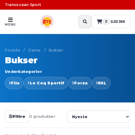
Transocean Sport
0,00 DKK
0
MENU
Forside
/
Dame
/
Bukser
Bukser
Underkategorier
Fila
Le Coq Sportif
Forza
RSL
Filtre
0 produkter