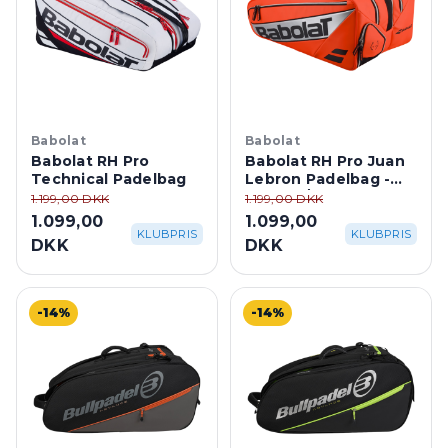
Babolat
Babolat
Babolat RH Pro
Babolat RH Pro Juan
Technical Padelbag
Lebron Padelbag -
Orange/Black
1.199,00 DKK
1.199,00 DKK
1.099,00
1.099,00
KLUBPRIS
KLUBPRIS
DKK
DKK
-14%
-14%