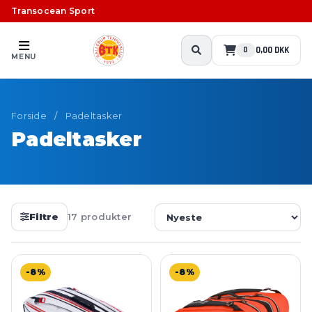
Transocean Sport
0,00 DKK
0
MENU
Forside
/
Padeltasker
Padeltasker
Filtre
17 produkter
-8%
-8%