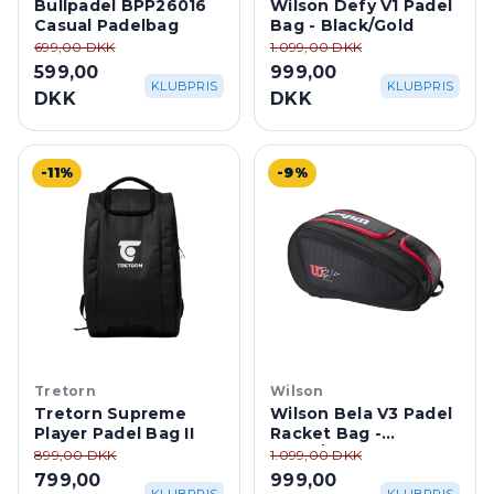
Bullpadel BPP26016
Wilson Defy V1 Padel
Casual Padelbag
Bag - Black/Gold
699,00 DKK
1.099,00 DKK
599,00
999,00
KLUBPRIS
KLUBPRIS
DKK
DKK
-11%
-9%
Tretorn
Wilson
Tretorn Supreme
Wilson Bela V3 Padel
Player Padel Bag II
Racket Bag -
Black/Red
899,00 DKK
1.099,00 DKK
799,00
999,00