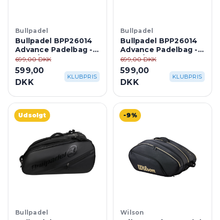
Bullpadel
Bullpadel
Bullpadel BPP26014
Bullpadel BPP26014
Advance Padelbag -
Advance Padelbag -
Black/Orange
Black/Green
699,00 DKK
699,00 DKK
599,00
599,00
KLUBPRIS
KLUBPRIS
DKK
DKK
Udsolgt
-9%
Bullpadel
Wilson