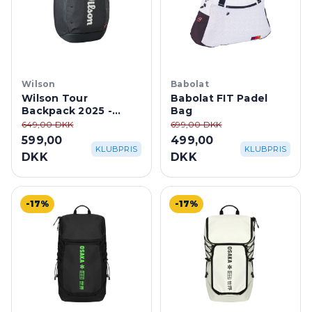
Wilson
Babolat
Wilson Tour
Babolat FIT Padel
Backpack 2025 -
Bag
Black
649,00 DKK
699,00 DKK
599,00
499,00
KLUBPRIS
KLUBPRIS
DKK
DKK
-17%
-17%