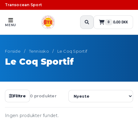
Transocean Sport
0,00 DKK
0
MENU
Forside
/
Tennissko
/
Le Coq Sportif
Le Coq Sportif
Filtre
0 produkter
Ingen produkter fundet.