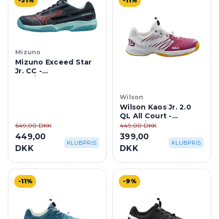
-31%
-11%
Mizuno
Mizuno Exceed Star
Jr. CC -
Blue/Turquoise
Wilson
Wilson Kaos Jr. 2.0
QL All Court -
White/Pink
649,00 DKK
449,00 DKK
449,00
399,00
KLUBPRIS
KLUBPRIS
DKK
DKK
-11%
-9%