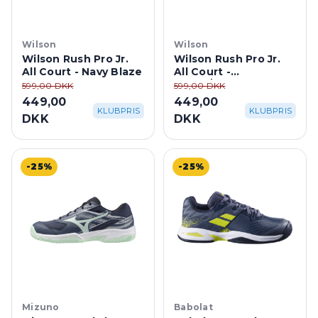
Wilson
Wilson
Wilson Rush Pro Jr.
Wilson Rush Pro Jr.
All Court - Navy Blaze
All Court -
White/Mauveglow
599,00 DKK
599,00 DKK
449,00
449,00
KLUBPRIS
KLUBPRIS
DKK
DKK
-25%
-25%
Mizuno
Babolat