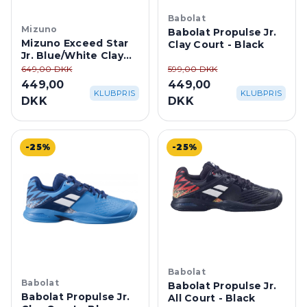
Babolat
Mizuno
Babolat Propulse Jr.
Mizuno Exceed Star
Clay Court - Black
Jr. Blue/White Clay
Court
649,00 DKK
599,00 DKK
449,00
449,00
KLUBPRIS
KLUBPRIS
DKK
DKK
-25%
-25%
Babolat
Babolat
Babolat Propulse Jr.
Babolat Propulse Jr.
All Court - Black