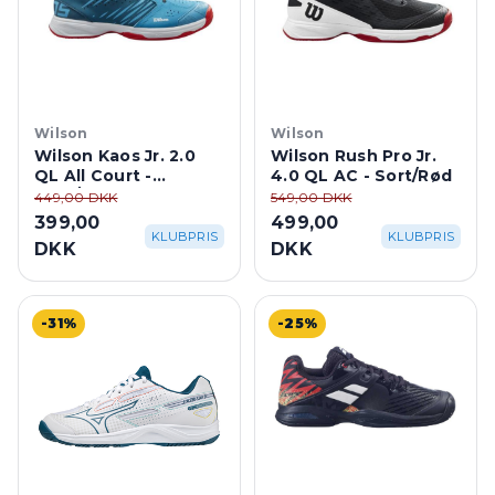
Wilson
Wilson
Wilson Kaos Jr. 2.0
Wilson Rush Pro Jr.
QL All Court -
4.0 QL AC - Sort/Rød
Blue/Coral
449,00 DKK
549,00 DKK
399,00
499,00
KLUBPRIS
KLUBPRIS
DKK
DKK
-31%
-25%