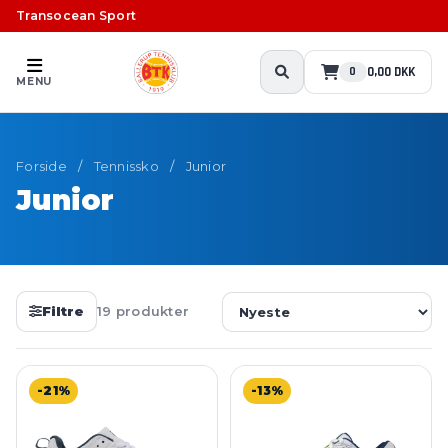
Transocean Sport
0,00 DKK
0
MENU
Forside
/
Tennissko
/
Junior
Junior
Filtre
19 produkter
-21%
-13%