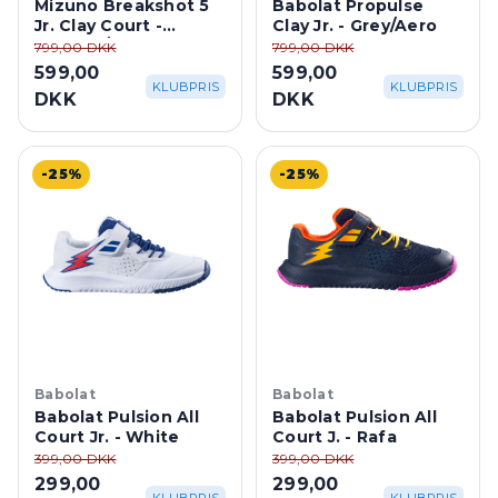
Mizuno Breakshot 5
Babolat Propulse
Jr. Clay Court -
Clay Jr. - Grey/Aero
Vintage/Neo Mint
799,00 DKK
799,00 DKK
599,00
599,00
KLUBPRIS
KLUBPRIS
DKK
DKK
-25%
-25%
Babolat
Babolat
Babolat Pulsion All
Babolat Pulsion All
Court Jr. - White
Court J. - Rafa
399,00 DKK
399,00 DKK
299,00
299,00