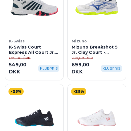
K-Swiss
Mizuno
K-Swiss Court
Mizuno Breakshot 5
Express All Court Jr. -
Jr. Clay Court -
White/Stargazer
White/Dazzling Blue
699,00 DKK
799,00 DKK
549,00
699,00
KLUBPRIS
KLUBPRIS
DKK
DKK
-25%
-25%