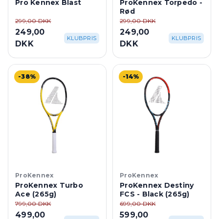
Pro Kennex Blast
ProKennex Torpedo -
Rød
299,00 DKK
299,00 DKK
249,00
249,00
KLUBPRIS
KLUBPRIS
DKK
DKK
-38%
-14%
ProKennex
ProKennex
ProKennex Turbo
ProKennex Destiny
Ace (265g)
FCS - Black (265g)
799,00 DKK
699,00 DKK
499,00
599,00