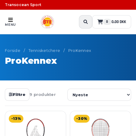
Transocean Sport
0,00 DKK
0
MENU
Forside
/
Tennisketchere
/
ProKennex
ProKennex
Filtre
9 produkter
-13%
-30%