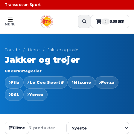
Transocean Sport
0,00 DKK
0
MENU
Forside
/
Herre
/
Jakker og trøjer
Jakker og trøjer
Underkategorier
Fila
Le Coq Sportif
Mizuno
Forza
RSL
Yonex
Filtre
7 produkter