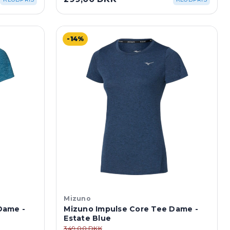
-14%
Mizuno
Dame -
Mizuno Impulse Core Tee Dame -
Estate Blue
349,00 DKK