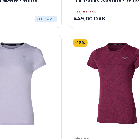
nnabelle - White
Fila T-shirt Josefine - Whi
499,00 DKK
K
449,00 DKK
KLUBPRIS
-17%