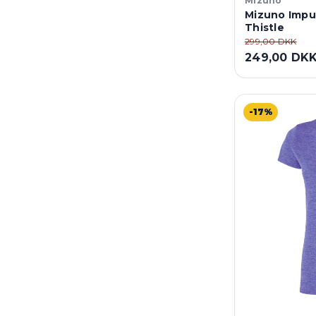
Mizuno
Mizuno Impu
Thistle
299,00 DKK
249,00 DK
-17%