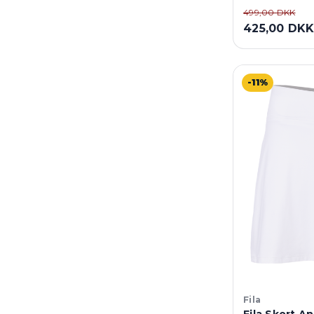
499,00 DKK
425,00 DK
-11%
Fila