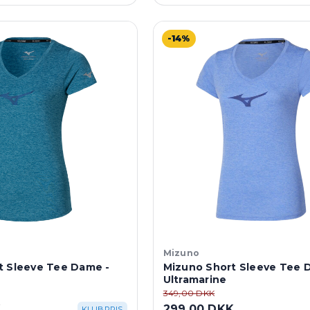
-14%
Mizuno
t Sleeve Tee Dame -
Mizuno Short Sleeve Tee 
Ultramarine
349,00 DKK
K
299,00 DKK
KLUBPRIS