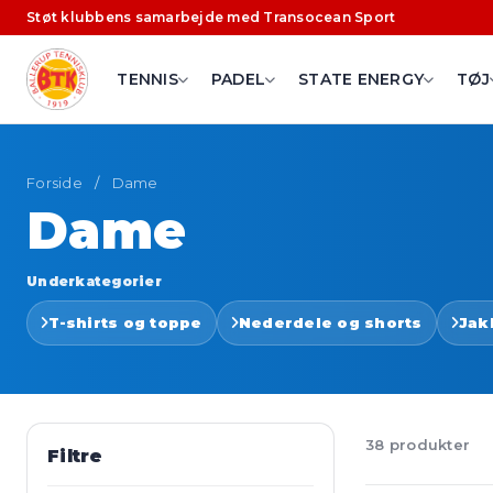
Støt klubbens samarbejde med Transocean Sport
TENNIS
PADEL
STATE ENERGY
TØJ
Forside
/
Dame
Dame
Underkategorier
T-shirts og toppe
Nederdele og shorts
Jak
38 produkter
Filtre