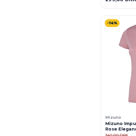
-14%
Mizuno
Mizuno Impu
Rose Elegan
349,00 DKK