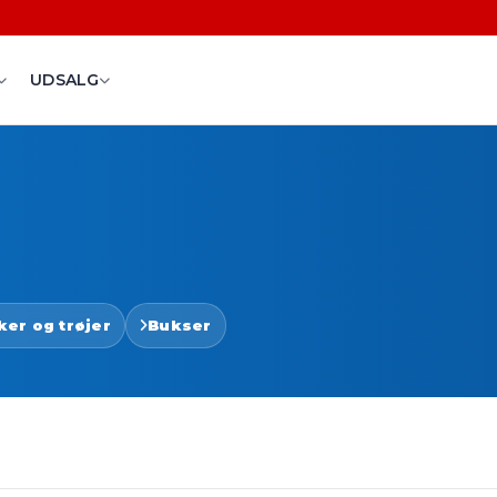
UDSALG
ker og trøjer
Bukser