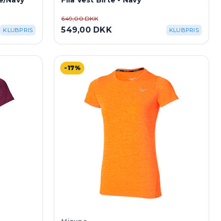
te/Navy
Fila Vest Birte - Navy
649,00 DKK
549,00 DKK
KLUBPRIS
KLUBPRIS
-17%