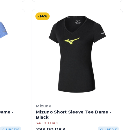
-14%
Mizuno
Dame -
Mizuno Short Sleeve Tee Dame -
Black
349,00 DKK
299,00 DKK
KLUBPRIS
KLUBPRIS