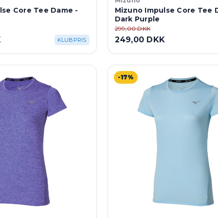
Mizuno
lse Core Tee Dame -
Mizuno Impulse Core Tee 
Dark Purple
299,00 DKK
K
249,00 DKK
KLUBPRIS
-17%