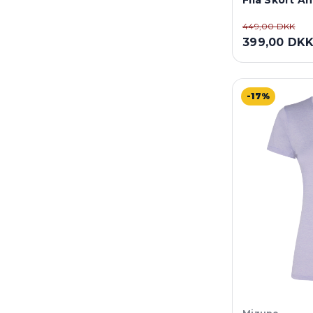
Fila Skort A
449,00 DKK
399,00 DK
-17%