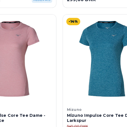
-14%
Mizuno
lse Core Tee Dame -
Mizuno Impulse Core Tee 
ce
Larkspur
349,00 DKK