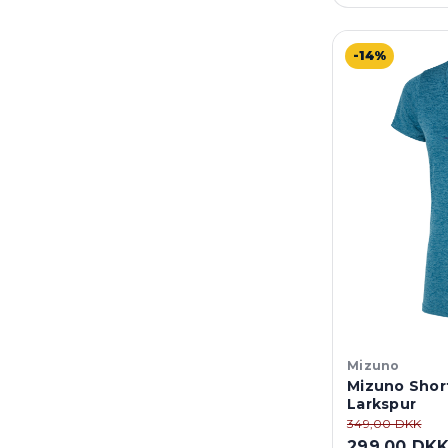
-14%
Mizuno
Mizuno Shor
Larkspur
349,00 DKK
299,00 DK