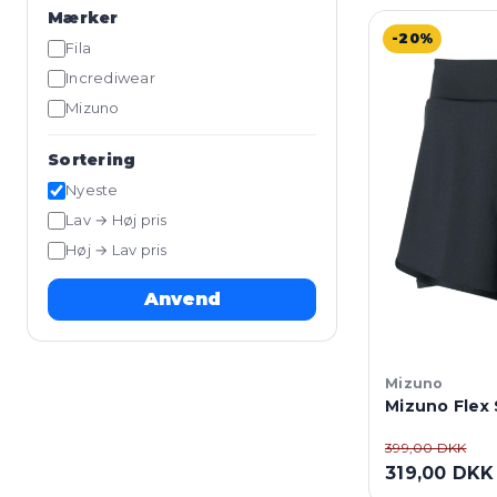
Mærker
-20%
Fila
Incrediwear
Mizuno
Sortering
Nyeste
Lav → Høj pris
Høj → Lav pris
Anvend
Mizuno
Mizuno Flex 
399,00 DKK
319,00 DKK