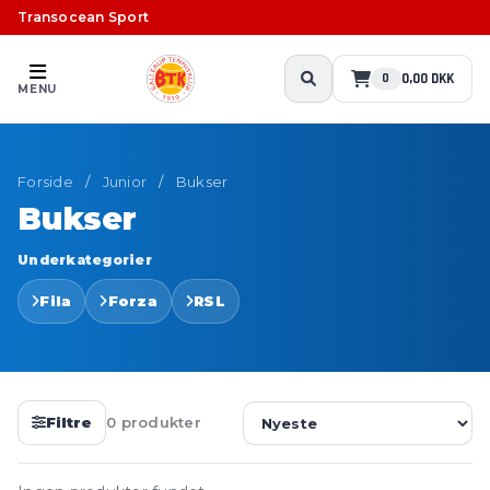
Transocean Sport
0,00 DKK
0
MENU
Forside
/
Junior
/
Bukser
Bukser
Underkategorier
Fila
Forza
RSL
Filtre
0 produkter