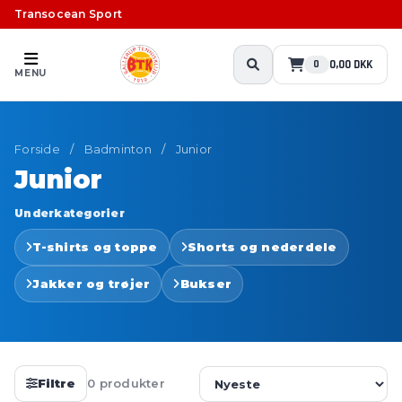
Transocean Sport
0,00 DKK
0
MENU
Forside
/
Badminton
/
Junior
Junior
Underkategorier
T-shirts og toppe
Shorts og nederdele
Jakker og trøjer
Bukser
Filtre
0 produkter