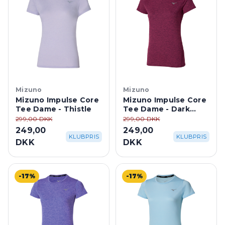
Mizuno
Mizuno
Mizuno Impulse Core
Mizuno Impulse Core
Tee Dame - Thistle
Tee Dame - Dark
Purple
299,00 DKK
299,00 DKK
249,00
249,00
KLUBPRIS
KLUBPRIS
DKK
DKK
-17%
-17%