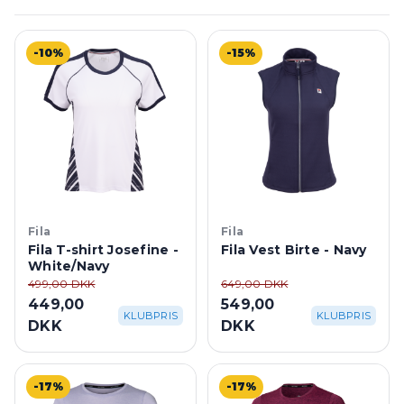
-10%
-15%
Fila
Fila
Fila T-shirt Josefine -
Fila Vest Birte - Navy
White/Navy
499,00 DKK
649,00 DKK
449,00
549,00
KLUBPRIS
KLUBPRIS
DKK
DKK
-17%
-17%