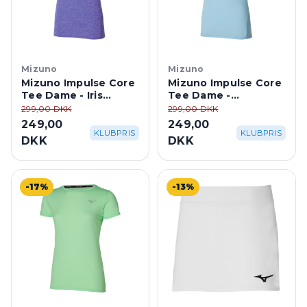
Mizuno
Mizuno
Mizuno Impulse Core
Mizuno Impulse Core
Tee Dame - Iris
Tee Dame -
Bloom
Nantucket Breeze
299,00 DKK
299,00 DKK
249,00
249,00
KLUBPRIS
KLUBPRIS
DKK
DKK
-17%
-13%