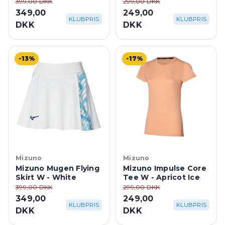
Purple
399,00 DKK
299,00 DKK
349,00
249,00
KLUBPRIS
KLUBPRIS
DKK
DKK
-13%
-17%
Mizuno
Mizuno
Mizuno Mugen Flying
Mizuno Impulse Core
Skirt W - White
Tee W - Apricot Ice
399,00 DKK
299,00 DKK
349,00
249,00
KLUBPRIS
KLUBPRIS
DKK
DKK