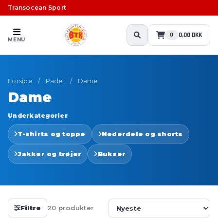
Transocean Sport
0,00 DKK
0
MENU
Forside
/
Padel
/
Dame
Dame
Underkategorier
T-shirts og toppe
Nederdele og shorts
Jakker og trøjer
Bukser
Filtre
20 produkter