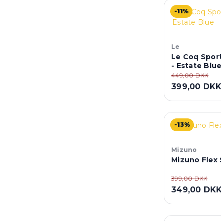
-11%
Le
Le Coq Sport
- Estate Blu
449,00 DKK
399,00 DK
-13%
Mizuno
Mizuno Flex
399,00 DKK
349,00 DK