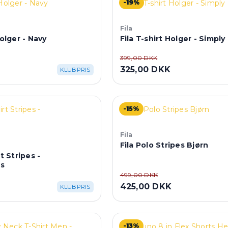
-19%
Fila
Holger - Navy
Fila T-shirt Holger - Simply
399,00 DKK
325,00 DKK
KLUBPRIS
-15%
Fila
Fila Polo Stripes Bjørn
t Stripes -
es
499,00 DKK
K
425,00 DKK
KLUBPRIS
-13%