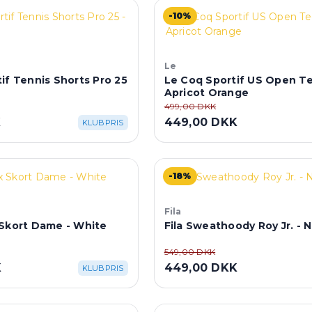
-10%
Le
if Tennis Shorts Pro 25
Le Coq Sportif US Open Te
e
Apricot Orange
499,00 DKK
K
449,00 DKK
KLUBPRIS
-18%
Fila
 Skort Dame - White
Fila Sweathoody Roy Jr. - 
549,00 DKK
K
449,00 DKK
KLUBPRIS