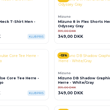
Mizuno
Neck T-Shirt Men -
Mizuno 8 in Flex Shorts Her
Odyssey Gray
399,00 DKK
K
349,00 DKK
KLUBPRIS
-13%
Mizuno
se Core Tee Herre -
Mizuno DB Shadow Graphi
go
Herre - White/Gray
399,00 DKK
K
349,00 DKK
KLUBPRIS