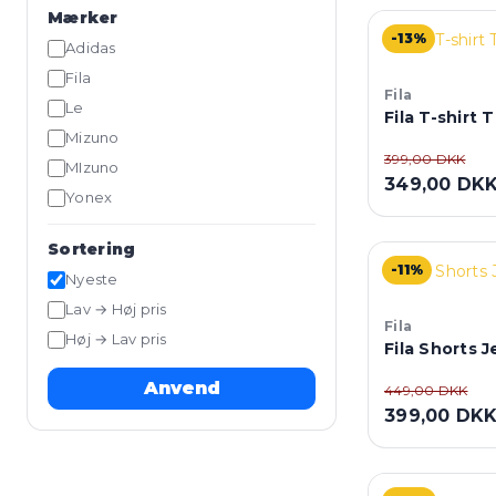
Mærker
-13%
Adidas
Fila
Fila
Le
Fila T-shirt 
Mizuno
399,00 DKK
MIzuno
349,00 DK
Yonex
Sortering
-11%
Nyeste
Lav → Høj pris
Fila
Høj → Lav pris
Fila Shorts 
Anvend
449,00 DKK
399,00 DK