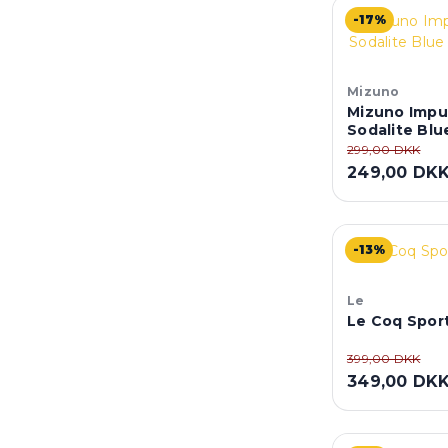
-17%
Mizuno
Mizuno Impul
Sodalite Blu
299,00 DKK
249,00 DK
-13%
Le
Le Coq Sport
399,00 DKK
349,00 DK