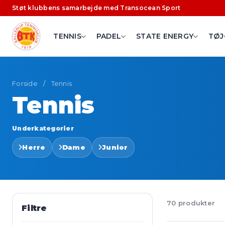
Støt klubbens samarbejde med Transocean Sport
TENNIS
PADEL
STATE ENERGY
TØJ
Forside
/
Tennis
Tennis
Underkategorier
Herre
Dame
Junior
70 produkter
Filtre