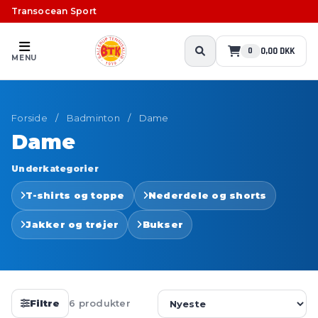
Transocean Sport
0,00 DKK
0
MENU
Forside
/
Badminton
/
Dame
Dame
Underkategorier
T-shirts og toppe
Nederdele og shorts
Jakker og trøjer
Bukser
Filtre
6 produkter