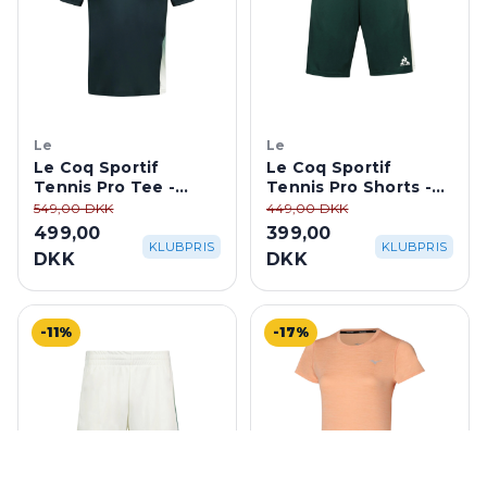
Le
Le
Le Coq Sportif
Le Coq Sportif
Tennis Pro Tee -
Tennis Pro Shorts -
Scarab
Scarab
549,00 DKK
449,00 DKK
499,00
399,00
KLUBPRIS
KLUBPRIS
DKK
DKK
-11%
-17%