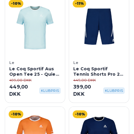
-10%
-11%
Le
Le
Le Coq Sportif Aus
Le Coq Sportif
Open Tee 25 - Quiet
Tennis Shorts Pro 25
Tide
- Estate Blue
499,00 DKK
449,00 DKK
449,00
399,00
KLUBPRIS
KLUBPRIS
DKK
DKK
-10%
-10%