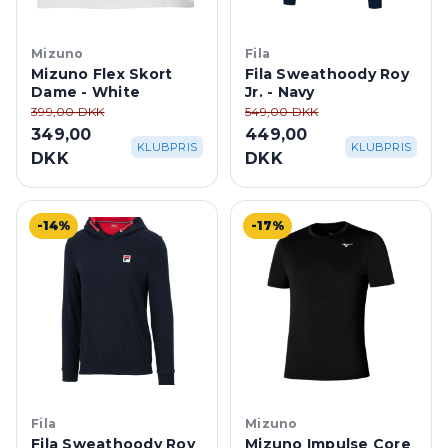
Mizuno
Fila
Mizuno Flex Skort
Fila Sweathoody Roy
Dame - White
Jr. - Navy
399,00 DKK
549,00 DKK
349,00
449,00
KLUBPRIS
KLUBPRIS
DKK
DKK
-14%
-17%
Fila
Mizuno
Fila Sweathoody Roy
Mizuno Impulse Core