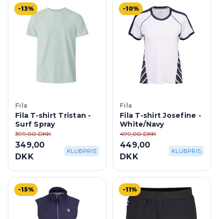
-13%
-10%
Fila
Fila
Fila T-shirt Tristan -
Fila T-shirt Josefine -
Surf Spray
White/Navy
399,00 DKK
499,00 DKK
349,00
449,00
KLUBPRIS
KLUBPRIS
DKK
DKK
-15%
-11%