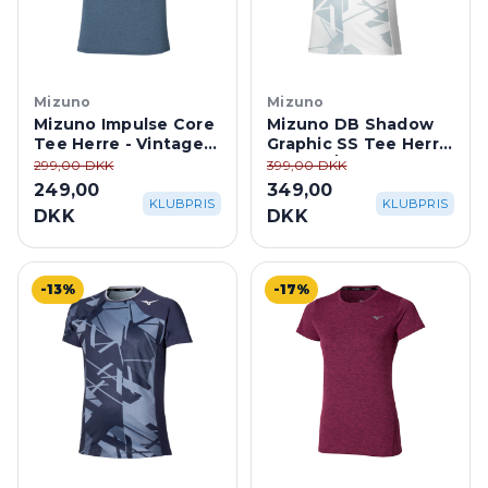
Mizuno
Mizuno
Mizuno Impulse Core
Mizuno DB Shadow
Tee Herre - Vintage
Graphic SS Tee Herre
Indigo
- White/Gray
299,00 DKK
399,00 DKK
249,00
349,00
KLUBPRIS
KLUBPRIS
DKK
DKK
-13%
-17%