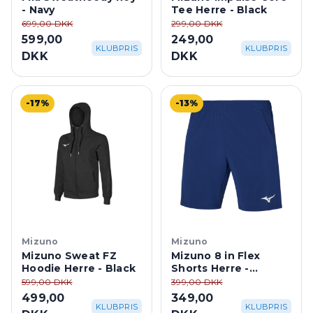
- Navy
Tee Herre - Black
699,00 DKK
299,00 DKK
599,00
249,00
KLUBPRIS
KLUBPRIS
DKK
DKK
-17%
-13%
Mizuno
Mizuno
Mizuno Sweat FZ
Mizuno 8 in Flex
Hoodie Herre - Black
Shorts Herre -
Bellwether Blue
599,00 DKK
399,00 DKK
499,00
349,00
KLUBPRIS
KLUBPRIS