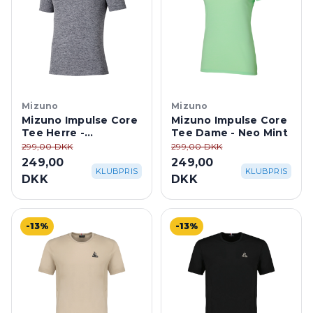
Mizuno
Mizuno
Mizuno Impulse Core
Mizuno Impulse Core
Tee Herre -
Tee Dame - Neo Mint
Quicksilver
299,00 DKK
299,00 DKK
249,00
249,00
KLUBPRIS
KLUBPRIS
DKK
DKK
-13%
-13%