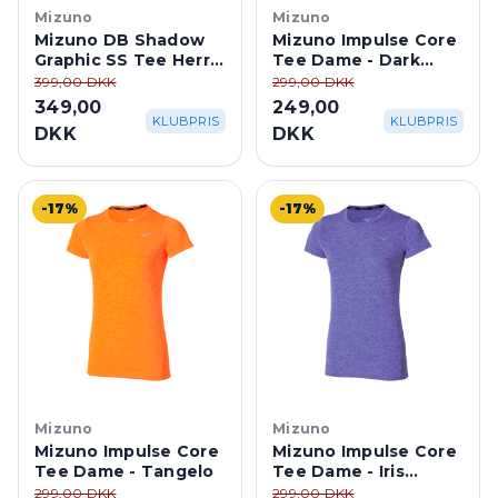
Mizuno
Mizuno
Mizuno DB Shadow
Mizuno Impulse Core
Graphic SS Tee Herre
Tee Dame - Dark
- Odyssey Gray
Purple
399,00 DKK
299,00 DKK
349,00
249,00
KLUBPRIS
KLUBPRIS
DKK
DKK
-17%
-17%
Mizuno
Mizuno
Mizuno Impulse Core
Mizuno Impulse Core
Tee Dame - Tangelo
Tee Dame - Iris
Bloom
299,00 DKK
299,00 DKK