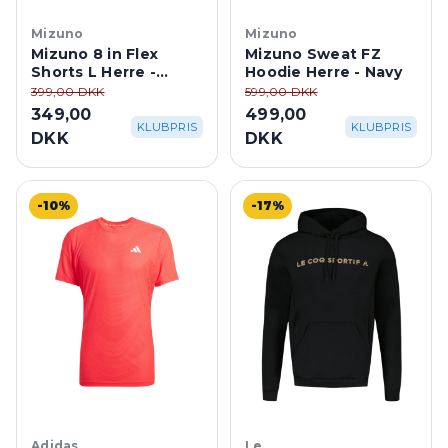
Mizuno
Mizuno
Mizuno 8 in Flex
Mizuno Sweat FZ
Shorts L Herre -
Hoodie Herre - Navy
White
399,00 DKK
599,00 DKK
349,00
499,00
KLUBPRIS
KLUBPRIS
DKK
DKK
-10%
-17%
Adidas
Le