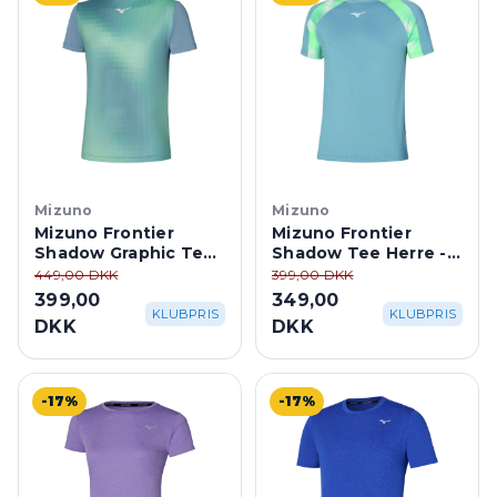
Mizuno
Mizuno
Mizuno Frontier
Mizuno Frontier
Shadow Graphic Tee
Shadow Tee Herre -
Herre - Citadel
Citadel
449,00 DKK
399,00 DKK
399,00
349,00
KLUBPRIS
KLUBPRIS
DKK
DKK
-17%
-17%