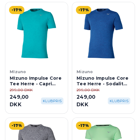
-17%
-17%
MIzuno
Mizuno
MIzuno Impulse Core
Mizuno Impulse Core
Tee Herre - Capri
Tee Herre - Sodalite
Breeze
Blue
299,00 DKK
299,00 DKK
249,00
249,00
KLUBPRIS
KLUBPRIS
DKK
DKK
-17%
-17%