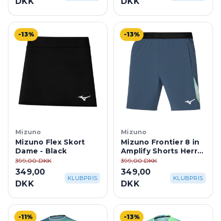
DKK
DKK
-13%
-13%
Mizuno
Mizuno
Mizuno Flex Skort
Mizuno Frontier 8 in
Dame - Black
Amplify Shorts Herre
- Vintage Indigo
399,00 DKK
399,00 DKK
349,00
349,00
KLUBPRIS
KLUBPRIS
DKK
DKK
-11%
-13%