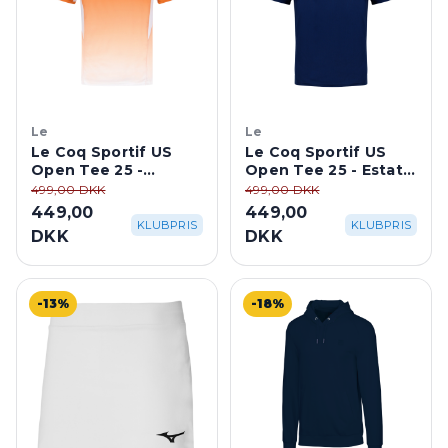
Le
Le
Le Coq Sportif US
Le Coq Sportif US
Open Tee 25 -
Open Tee 25 - Estate
Apricot Orange
Blue
499,00 DKK
499,00 DKK
449,00
449,00
KLUBPRIS
KLUBPRIS
DKK
DKK
-13%
-18%