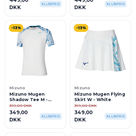
449,00
449,00
KLUBPRIS
KLUBPRIS
DKK
DKK
-13%
-13%
Mizuno
Mizuno
Mizuno Mugen
Mizuno Mugen Flying
Shadow Tee M -
Skirt W - White
White
399,00 DKK
399,00 DKK
349,00
349,00
KLUBPRIS
KLUBPRIS
DKK
DKK