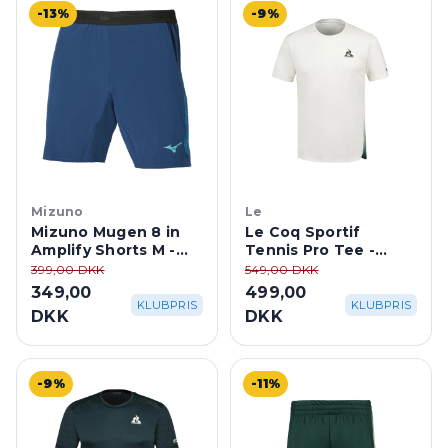
-13%
-9%
Mizuno
Le
Mizuno Mugen 8 in
Le Coq Sportif
Amplify Shorts M -
Tennis Pro Tee -
Estate Blue
Marshmallow
399,00 DKK
549,00 DKK
349,00
499,00
KLUBPRIS
KLUBPRIS
DKK
DKK
-9%
-11%