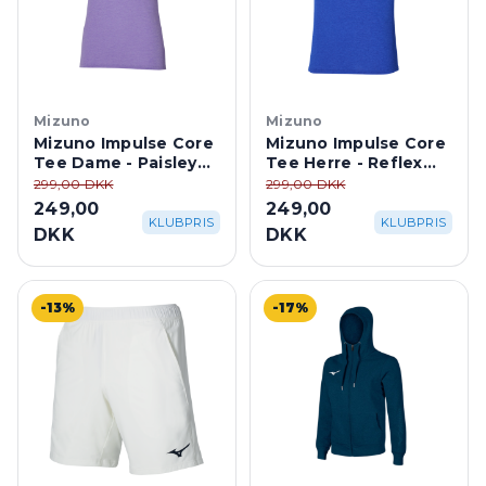
Mizuno
Mizuno
Mizuno Impulse Core
Mizuno Impulse Core
Tee Dame - Paisley
Tee Herre - Reflex
Purple
Blue
299,00 DKK
299,00 DKK
249,00
249,00
KLUBPRIS
KLUBPRIS
DKK
DKK
-13%
-17%