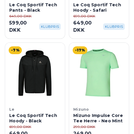
Le Coq Sportif Tech
Le Coq Sportif Tech
Pants - Black
Hoody - Safari
649,00 DKK
699,00 DKK
599,00
649,00
KLUBPRIS
KLUBPRIS
DKK
DKK
-7%
-17%
Le
Mizuno
Le Coq Sportif Tech
Mizuno Impulse Core
Hoody - Black
Tee Herre - Neo Mint
699,00 DKK
299,00 DKK
649,00
249,00