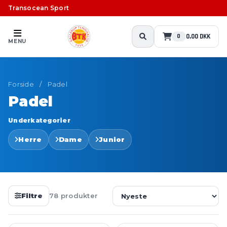
Transocean Sport
0,00 DKK
0
MENU
Forside
/
Padel
Padel
Underkategorier
Herre
Dame
Junior
Filtre
78 produkter