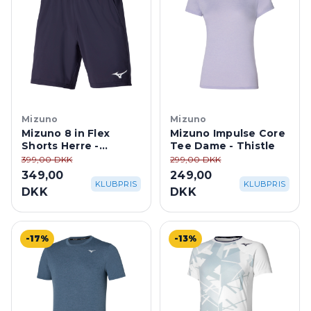
Mizuno
Mizuno
Mizuno 8 in Flex
Mizuno Impulse Core
Shorts Herre -
Tee Dame - Thistle
Odyssey Gray
399,00 DKK
299,00 DKK
349,00
249,00
KLUBPRIS
KLUBPRIS
DKK
DKK
-17%
-13%